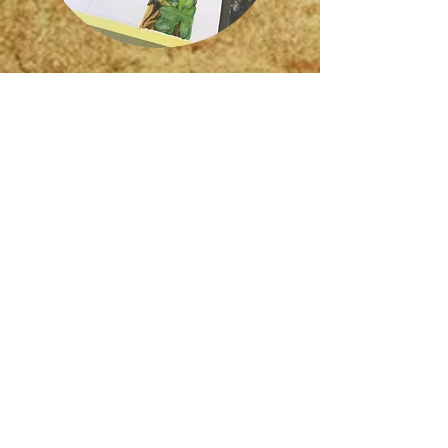
STAGES
De 9 à 99 ans (et plus!)
Pour débutants et avancés
Prérequis: aucun
Différents thèmes
Détail selon
programme
> Plus d'infos