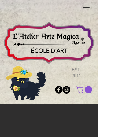
EST.
2011