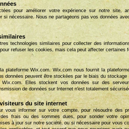
données
tées pour améliorer votre expérience sur notre site, ana
ter si nécessaire. Nous ne partageons pas vos données ave
similaires
res technologies similaires pour collecter des informations
our refuser les cookies, mais cela peut affecter certaines fo
 la plateforme Wix.com. Wix.com nous fournit la plateform
Vos données peuvent être stockées par le biais du stockag
e Wix.com. Elles stockent vos données sur des serveurs
smission de données sur Internet n'est totalement sécurisé
isiteurs du site internet
r vous informer sur votre compte, pour résoudre des p
er des frais ou des sommes dues, pour sonder votre opin
ses à jour sur notre société, ou si nécessaire pour vous con