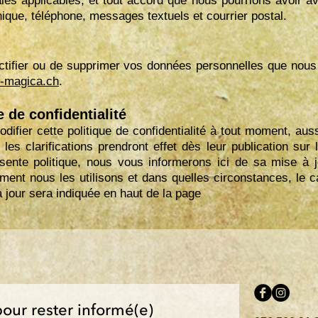
ionales applicables, et tout accord que nous pourrions avoir
nique, téléphone, messages textuels et courrier postal.
ectifier ou de supprimer vos données personnelles que nous
e-magica.ch
.
e de confidentialité
ifier cette politique de confidentialité à tout moment, aus
les clarifications prendront effet dès leur publication sur
ésente politique, nous vous informerons ici de sa mise à j
ment nous les utilisons et dans quelles circonstances, le c
à jour sera indiquée en haut de la page
pour rester informé(e)