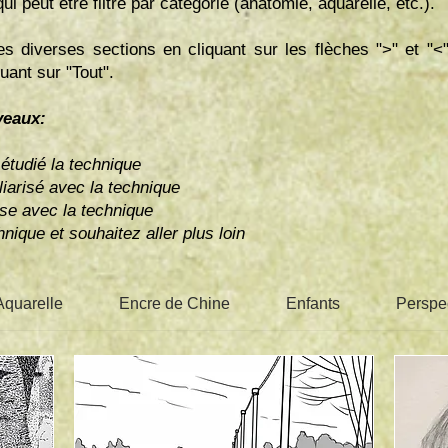
peut être filtré par catégorie (anatomie, aquarelle, etc.).
 diverses sections en cliquant sur les flèches ">" et "<"
uant sur "Tout".
veaux:
étudié la technique
liarisé avec la technique
aise avec la technique
hnique et souhaitez aller plus loin
Aquarelle
Encre de Chine
Enfants
Perspe