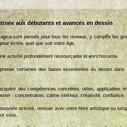
tinée aux débutants et avancés en dessin
agica sont pensés pour tous les niveaux, y compris les gra
our écrire, quel que soit votre âge.
une activité profondément ressourçante et enrichissante.
renez certaines des bases essentielles du dessin dans 
cquérir des compétences concrètes, utiles, applicables 
rter : concentration, calme intérieur, créativité, confiance.
ouvelle activité, renouer avec votre fibre artistique ou simp
our vous.