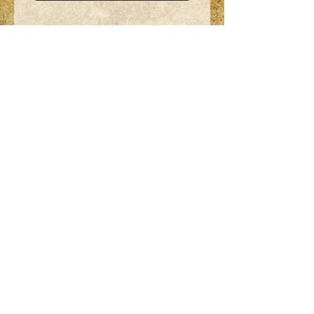
076 560 91 83
info@arte-magica.ch
1890 St-Maurice
Conditions générales
Déclaration de protection des données
Impressum / Disclaimer
©
2015-2024
by Arte Magica Agaune
Besoin d'un logo, d'une affiche ou autre
projet graphique?
Visitez le site de
l'Atelier Sophie Dupont
Arts Graphiques
!
Visitez le site de l'entreprise mère,
Sophie Dupont Arts & Services
.