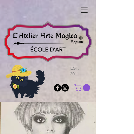
EST.
2011