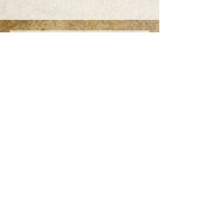
Recevoir la newsletter
pour rester informé(e)
S'inscrire
076 560 91 83
info@arte-magica.ch
1890 St-Maurice
Conditions générales
Déclaration de protection des données