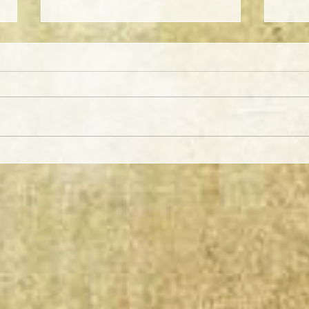
L’histoire de l’art en Suisse:
L’Irl
des influences locales à
une 
l’art contemporain
inte