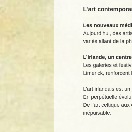
L’art contemporai
Les nouveaux médias
Aujourd’hui, des art
variés allant de la p
L’Irlande, un centr
Les galeries et festi
Limerick, renforcent l
L’art irlandais est u
En perpétuelle évolutio
De l’art celtique aux
inépuisable.