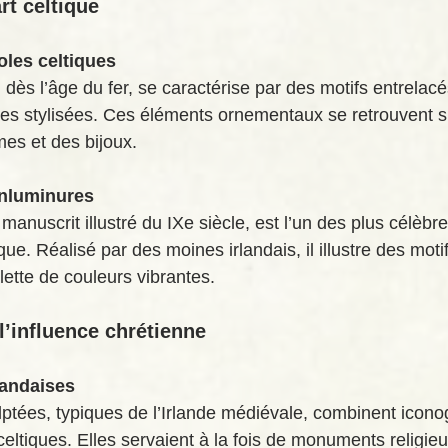
rt celtique
oles celtiques
u dès l’âge du fer, se caractérise par des motifs entrelacé
les stylisées. Ces éléments ornementaux se retrouvent s
mes et des bijoux.
enluminures
 manuscrit illustré du IXe siècle, est l’un des plus célèbr
que. Réalisé par des moines irlandais, il illustre des motif
ette de couleurs vibrantes.
 l’influence chrétienne
landaises
lptées, typiques de l’Irlande médiévale, combinent icono
celtiques. Elles servaient à la fois de monuments religieux