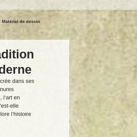
Matériel de dessin
rmations école de dessin
adition
oderne
ncrée dans ses 
inures 
l’art en 
est-elle 
re l’histoire 