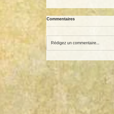
Commentaires
Rédigez un commentaire...
L’histoire du dessin en
Asie: des estampes
japonaises aux mangas
modernes