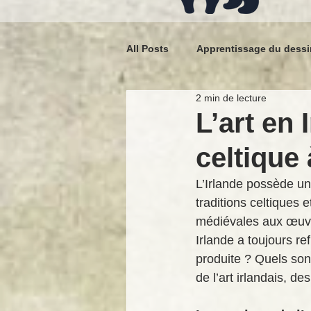
All Posts
Apprentissage du dessi
2 min de lecture
L’art en Suisse et en Irlande
L’art en 
celtique
Techniques de dessin
L’Irlande possède un
traditions celtiques 
médiévales aux œuvre
Irlande a toujours ref
produite ? Quels sont
de l’art irlandais, d