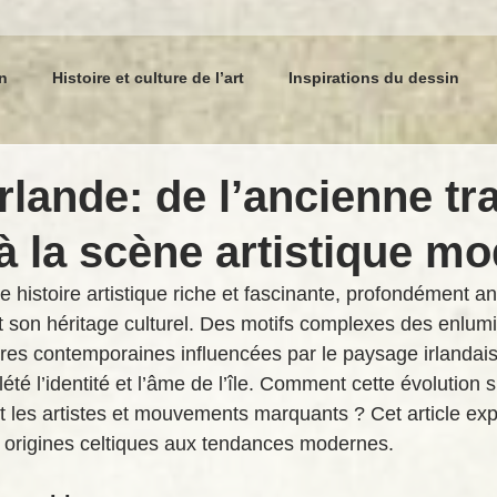
n
Histoire et culture de l’art
Inspirations du dessin
Développement personnel et dessin
Événements
Info
Irlande: de l’ancienne tr
 à la scène artistique m
e histoire artistique riche et fascinante, profondément a
et son héritage culturel. Des motifs complexes des enlum
s contemporaines influencées par le paysage irlandais, 
lété l’identité et l’âme de l’île. Comment cette évolution s’
 les artistes et mouvements marquants ? Cet article explo
es origines celtiques aux tendances modernes.