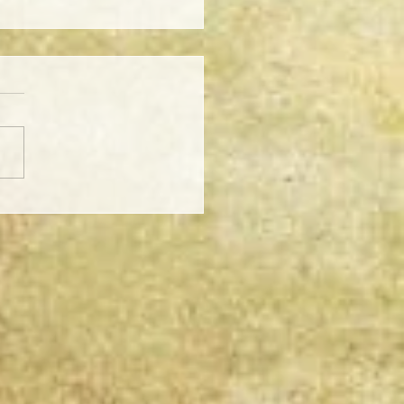
ande et l’art celtique :
source d’inspiration
mporelle