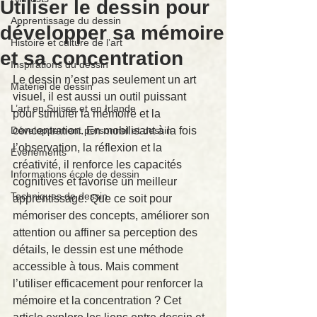
Utiliser le dessin pour
Apprentissage du dessin
développer sa mémoire
Histoire et culture de l’art
et sa concentration
Inspirations du dessin
Le dessin n’est pas seulement un art 
Matériel de dessin
visuel, il est aussi un outil puissant 
L’art en Suisse et en Irlande
pour stimuler la mémoire et la 
Développement personnel et dessin
concentration. En mobilisant à la fois 
l’observation, la réflexion et la 
Événements
créativité, il renforce les capacités 
Informations école de dessin
cognitives et favorise un meilleur 
Techniques de dessin
apprentissage. Que ce soit pour 
mémoriser des concepts, améliorer son 
attention ou affiner sa perception des 
détails, le dessin est une méthode 
accessible à tous. Mais comment 
l’utiliser efficacement pour renforcer la 
mémoire et la concentration ? Cet 