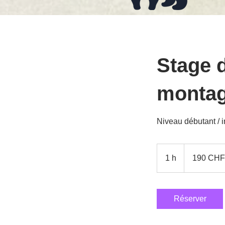
Stage 
monta
Niveau débutant / 
190
francs
1 h
1
190 CHF
suisses
Réserver