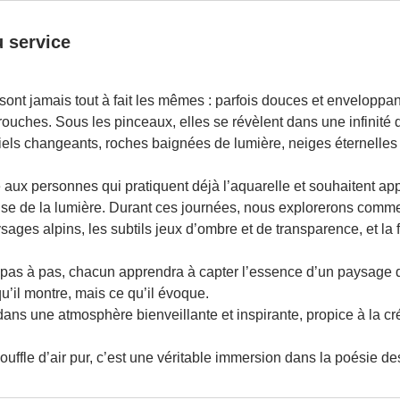
u service
nt jamais tout à fait les mêmes : parfois douces et enveloppan
rouches. Sous les pinceaux, elles se révèlent dans une infinit
iels changeants, roches baignées de lumière, neiges éternelles
aux personnes qui pratiquent déjà l’aquarelle et souhaitent app
rise de la lumière. Durant ces journées, nous explorerons comme
ages alpins, les subtils jeux d’ombre et de transparence, et la f
il pas à pas, chacun apprendra à capter l’essence d’un paysage
’il montre, mais ce qu’il évoque.
dans une atmosphère bienveillante et inspirante, propice à la cré
ouffle d’air pur, c’est une véritable immersion dans la poésie d