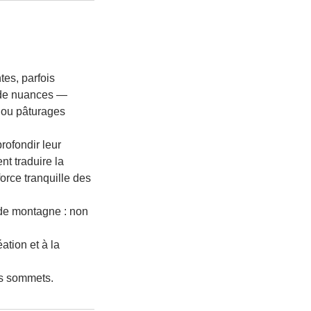
tes, parfois
é de nuances —
 ou pâturages
rofondir leur
nt traduire la
orce tranquille des
 de montagne : non
ation et à la
es sommets.